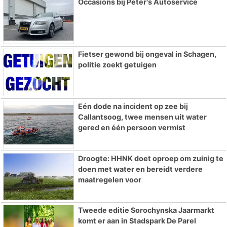
Occasions bij Peter's Autoservice
Fietser gewond bij ongeval in Schagen,
politie zoekt getuigen
Eén dode na incident op zee bij
Callantsoog, twee mensen uit water
gered en één persoon vermist
Droogte: HHNK doet oproep om zuinig te
doen met water en bereidt verdere
maatregelen voor
Tweede editie Sorochynska Jaarmarkt
komt er aan in Stadspark De Parel