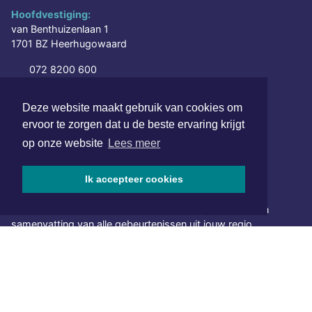
Hoofdvestiging:
van Benthuizenlaan 1
1701 BZ Heerhugowaard
072 8200 600
redactie@xyto.nl
www.xyto.nl
Deze website maakt gebruik van cookies om
ervoor te zorgen dat u de beste ervaring krijgt
SOCIAL MEDIA
op onze website
Lees meer
Ik accepteer cookies
NIEUWSBRIEF AANMELDEN
Schrijf je in voor onze nieuwsbrief en krijg wekelijks een
samenvatting van alle gebeurtenissen uit jouw regio.
Aanmelden
ONLINE DAGBLADEN