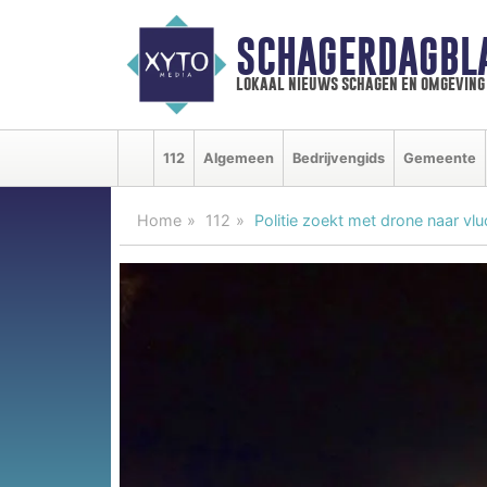
SCHAGERDAGBL
lokaal nieuws schagen en omgeving
112
Algemeen
Bedrijvengids
Gemeente
Home
112
Politie zoekt met drone naar v