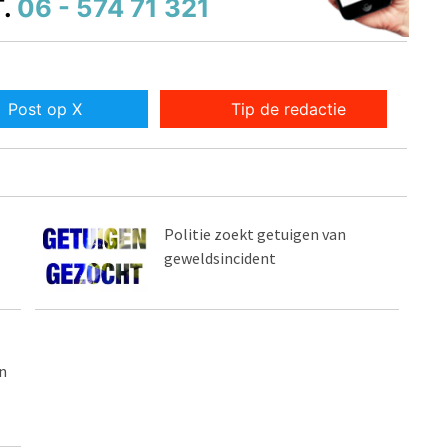
.
06 - 574 71 321
Post op X
Tip de redactie
Politie zoekt getuigen van
geweldsincident
n