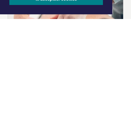
|
Nieuws | Sport | Evenementen
Hoofdvestiging:
van Benthuizenlaan 1
1701 BZ Heerhugowaard