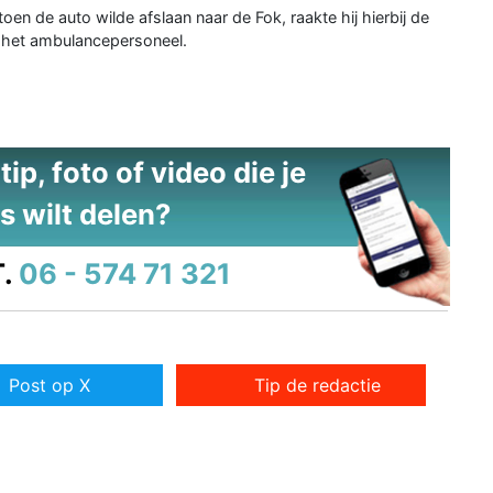
oen de auto wilde afslaan naar de Fok, raakte hij hierbij de
r het ambulancepersoneel.
ip, foto of video die je
s wilt delen?
.
06 - 574 71 321
Post op X
Tip de redactie