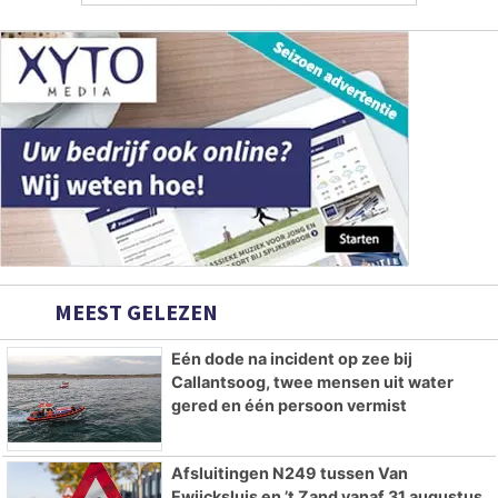
MEEST GELEZEN
Eén dode na incident op zee bij
Callantsoog, twee mensen uit water
gered en één persoon vermist
Afsluitingen N249 tussen Van
Ewijcksluis en ’t Zand vanaf 31 augustus