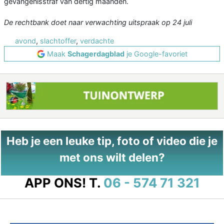
gevangenisstraf van dertig maanden.
De rechtbank doet naar verwachting uitspraak op 24 juli
avond
,
slachtoffer
,
verdachte
Maak
Schagerdagblad
je Google-favoriet
Heb je een leuke tip, foto of video die je
met ons wilt delen?
APP ONS!
T.
06 - 574 71 321