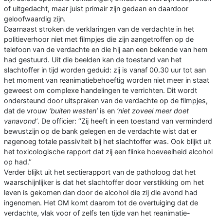
of uitgedacht, maar juist primair zijn gedaan en daardoor
geloofwaardig zijn.
Daarnaast stroken de verklaringen van de verdachte in het
politieverhoor niet met filmpjes die zijn aangetroffen op de
telefoon van de verdachte en die hij aan een bekende van hem
had gestuurd. Uit die beelden kan de toestand van het
slachtoffer in tijd worden geduid: zij is vanaf 00.30 uur tot aan
het moment van reanimatiebehoeftig worden niet meer in staat
geweest om complexe handelingen te verrichten. Dit wordt
ondersteund door uitspraken van de verdachte op de filmpjes,
dat de vrouw
‘buiten westen’
is en
‘niet zoveel meer doet
vanavond’
. De officier: ‘’Zij heeft in een toestand van verminderd
bewustzijn op de bank gelegen en de verdachte wist dat er
nagenoeg totale passiviteit bij het slachtoffer was. Ook blijkt uit
het toxicologische rapport dat zij een flinke hoeveelheid alcohol
op had.’’
Verder blijkt uit het sectierapport van de patholoog dat het
waarschijnlijker is dat het slachtoffer door verstikking om het
leven is gekomen dan door de alcohol die zij die avond had
ingenomen. Het OM komt daarom tot de overtuiging dat de
verdachte, vlak voor of zelfs ten tijde van het reanimatie-