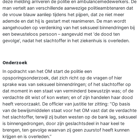
deze melding arriveren de politie en ambulancemedewerkers. De
man vertelt aan verschillende aanwezige politieambtenaren dat
de vrouw blauw aanliep tijdens het pijpen, dat ze niet meer
ademde en dat hij is gestart met reanimeren. De man wordt
aangehouden op verdenking van het seksueel binnendringen bij
een bewusteloos persoon – aangevuld met ‘de dood ten
gevolge’, nadat het slachtoffer in het ziekenhuis is overleden.
Onderzoek
In opdracht van het OM start de politie een
opsporingsonderzoek, dat zich richt op de vragen of hier
sprake was van seksueel binnendringen; of het slachtoffer op
dat moment in een staat van verminderd bewustzijn was; of de
verdachte dit wist of kon weten; en of zijn handelen haar dood
heeft veroorzaakt. De officier van justitie ter zitting: ‘’Op basis
van de bewijsmiddelen staat voor het OM vast dat de verdachte
het slachtoffer, terwijl zij buiten westen op de bank lag, seksueel
is binnengedrongen, door zijn geslachtsdeel in haar keel te
brengen, ten gevolge waarvan zij geen zuurstof heeft kunnen
krijgen en is overleden.’’