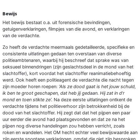
Bewijs
Het bewijs bestaat o.a. uit forensische bevindingen,
getuigenverklaringen, filmpjes van die avond, en verklaringen
van de verdachte.
Zo heeft de verdachte meermaals gedetailleerde, specifieke en
consistente uitlatingen gedaan ten overstaan van diverse
politieambtenaren, waarbij hij beschreef dat sprake was van
seksueel binnendringen (zijn geslachtsdeel in de mond van het
slachtoffer), kort voordat het slachtoffer reanimatiebehoeftig
werd. Ook heeft een politieagent de verdachte die nacht tegen
zijn moeder horen roepen:
‘Als ze dood gaat is het jouw schuld,
ik ben te groot geschapen, dat heb jij gedaan. Hij zat in d'r
mond en toen stikte ze’.
Na deze eerste uitlatingen ontkent de
verdachte tijdens het politieverhoor zijn betrokkenheid bij de
dood van het slachtoffer. Hij zegt dat dat het pijpen een paar
uur eerder die avond had plaatsgevonden en dat ze na het
pijpen nog diverse handelingen zou hebben verricht, zoals
roken en wandelen. Het OM hecht echter veel bewijswaarde aan
zijn eerste spontane verklaringen, omdat die niet zijn besproken