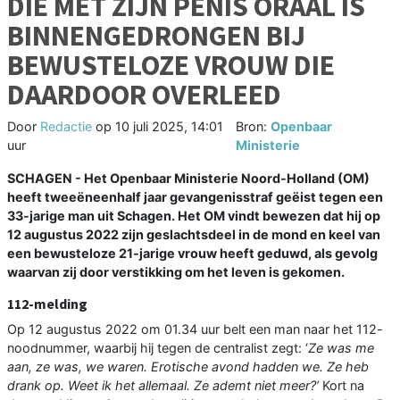
DIE MET ZIJN PENIS ORAAL IS
BINNENGEDRONGEN BIJ
BEWUSTELOZE VROUW DIE
DAARDOOR OVERLEED
Door
Redactie
op
10 juli 2025, 14:01
Bron:
Openbaar
uur
Ministerie
SCHAGEN - Het Openbaar Ministerie Noord-Holland (OM)
heeft tweeëneenhalf jaar gevangenisstraf geëist tegen een
33-jarige man uit Schagen. Het OM vindt bewezen dat hij op
12 augustus 2022 zijn geslachtsdeel in de mond en keel van
een bewusteloze 21-jarige vrouw heeft geduwd, als gevolg
waarvan zij door verstikking om het leven is gekomen.
112-melding
Op 12 augustus 2022 om 01.34 uur belt een man naar het 112-
noodnummer, waarbij hij tegen de centralist zegt: ‘
Ze was me
aan, ze was, we waren. Erotische avond hadden we. Ze heb
drank op. Weet ik het allemaal. Ze ademt niet meer?’
Kort na