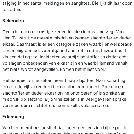
stijging in het aantal meldingen en aangiftes. Die lijkt dit jaar door
te zetten.
Bekenden
Over de recente, ernstige zedendelicten in ons land zegt Van
Lier: ‘Bij veruit de meeste misdrijven kennen slachtoffer en dader
elkaar. Daarnaast is er een categorie zaken waarbij er wel sprake
is van enig contact voorafgaand aan het misdrijf, bijvoorbeeld
via een datingsite. Incidenten waarbij slachtoffer en dader echt
volslagen onbekenden van elkaar zijn en waarbij iemand vanuit
het niets wordt aangevallen, komen het minst voor.’
Het aandeel online zaken neemt nog altijd toe. Naar schatting
één op de vijf zaken heeft een online component. Zo kunnen
slachtoffer en dader elkaar online ontmoeten of is sprake van
misbruik op afstand. Bij online zaken is in veel gevallen sprake
van meerdere slachtoffers, soms zelfs vele tientallen.
Erkenning
Van Lier noemt het positief dat meer mensen zich bij de politie
melden: ‘Melden is altijd goed. Mensen weten vaak niet of wat