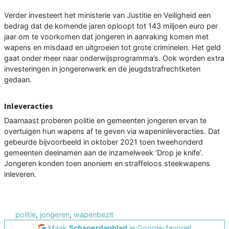
Verder investeert het ministerie van Justitie en Veiligheid een
bedrag dat de komende jaren oploopt tot 143 miljoen euro per
jaar om te voorkomen dat jongeren in aanraking komen met
wapens en misdaad en uitgroeien tot grote criminelen. Het geld
gaat onder meer naar onderwijsprogramma’s. Ook worden extra
investeringen in jongerenwerk en de jeugdstrafrechtketen
gedaan.
Inleveracties
Daarnaast proberen politie en gemeenten jongeren ervan te
overtuigen hun wapens af te geven via wapeninleveracties. Dat
gebeurde bijvoorbeeld in oktober 2021 toen tweehonderd
gemeenten deelnamen aan de inzamelweek ‘Drop je knife’.
Jongeren konden toen anoniem en straffeloos steekwapens
inleveren.
politie
,
jongeren
,
wapenbezit
Maak
Schagerdagblad
je Google-favoriet