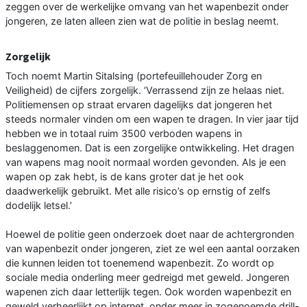
zeggen over de werkelijke omvang van het wapenbezit onder
jongeren, ze laten alleen zien wat de politie in beslag neemt.
Zorgelijk
Toch noemt Martin Sitalsing (portefeuillehouder Zorg en
Veiligheid) de cijfers zorgelijk. ‘Verrassend zijn ze helaas niet.
Politiemensen op straat ervaren dagelijks dat jongeren het
steeds normaler vinden om een wapen te dragen. In vier jaar tijd
hebben we in totaal ruim 3500 verboden wapens in
beslaggenomen. Dat is een zorgelijke ontwikkeling. Het dragen
van wapens mag nooit normaal worden gevonden. Als je een
wapen op zak hebt, is de kans groter dat je het ook
daadwerkelijk gebruikt. Met alle risico’s op ernstig of zelfs
dodelijk letsel.’
Hoewel de politie geen onderzoek doet naar de achtergronden
van wapenbezit onder jongeren, ziet ze wel een aantal oorzaken
die kunnen leiden tot toenemend wapenbezit. Zo wordt op
sociale media onderling meer gedreigd met geweld. Jongeren
wapenen zich daar letterlijk tegen. Ook worden wapenbezit en
geweld verheerlijkt op internet, onder meer in zogenoemde drill-