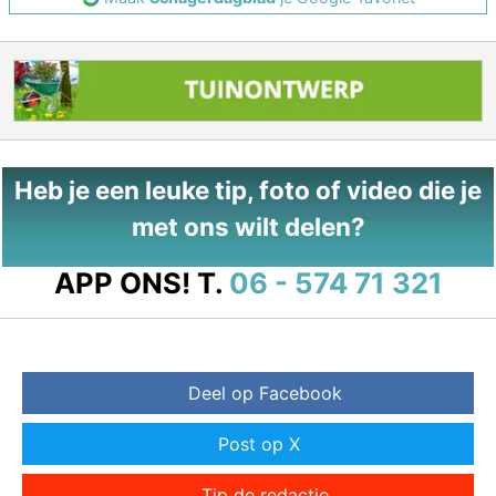
Heb je een leuke tip, foto of video die je
met ons wilt delen?
APP ONS!
T.
06 - 574 71 321
Deel op Facebook
Post op X
Tip de redactie