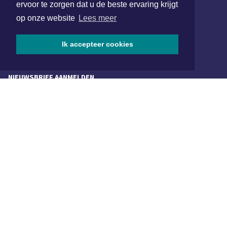
ervoor te zorgen dat u de beste ervaring krijgt
redactie@xyto.nl
op onze website
Lees meer
www.xyto.nl
SOCIAL MEDIA
Ik accepteer cookies
NIEUWSBRIEF AANMELDEN
Schrijf je in voor onze nieuwsbrief en krijg wekelijks een
samenvatting van alle gebeurtenissen uit jouw regio.
Aanmelden
ONLINE DAGBLADEN