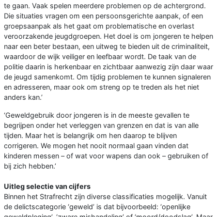
te gaan. Vaak spelen meerdere problemen op de achtergrond.
Die situaties vragen om een persoonsgerichte aanpak, of een
groepsaanpak als het gaat om problematische en overlast
veroorzakende jeugdgroepen. Het doel is om jongeren te helpen
naar een beter bestaan, een uitweg te bieden uit de criminaliteit,
waardoor de wijk veiliger en leefbaar wordt. De taak van de
politie daarin is herkenbaar en zichtbaar aanwezig zijn daar waar
de jeugd samenkomt. Om tijdig problemen te kunnen signaleren
en adresseren, maar ook om streng op te treden als het niet
anders kan.’
‘Geweldgebruik door jongeren is in de meeste gevallen te
begrijpen onder het verleggen van grenzen en dat is van alle
tijden. Maar het is belangrijk om hen daarop te blijven
corrigeren. We mogen het nooit normaal gaan vinden dat
kinderen messen – of wat voor wapens dan ook – gebruiken of
bij zich hebben.’
Uitleg selectie van cijfers
Binnen het Strafrecht zijn diverse classificaties mogelijk. Vanuit
de delictscategorie ‘geweld’ is dat bijvoorbeeld: ‘openlijke
geweldpleging’, ‘zware mishandeling’ of ‘moord/doodslag’. Maar