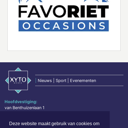
|
Nieuws | Sport | Evenementen
Hoofdvestiging:
van Benthuizenlaan 1
1701 BZ Heerhugowaard
Deze website maakt gebruik van cookies om
072 8200 600