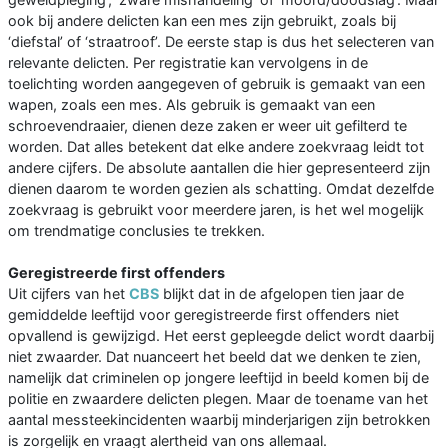
ook bij andere delicten kan een mes zijn gebruikt, zoals bij
‘diefstal’ of ‘straatroof’. De eerste stap is dus het selecteren van
relevante delicten. Per registratie kan vervolgens in de
toelichting worden aangegeven of gebruik is gemaakt van een
wapen, zoals een mes. Als gebruik is gemaakt van een
schroevendraaier, dienen deze zaken er weer uit gefilterd te
worden. Dat alles betekent dat elke andere zoekvraag leidt tot
andere cijfers. De absolute aantallen die hier gepresenteerd zijn
dienen daarom te worden gezien als schatting. Omdat dezelfde
zoekvraag is gebruikt voor meerdere jaren, is het wel mogelijk
om trendmatige conclusies te trekken.
Geregistreerde first offenders
Uit cijfers van het
CBS
blijkt dat in de afgelopen tien jaar de
gemiddelde leeftijd voor geregistreerde first offenders niet
opvallend is gewijzigd. Het eerst gepleegde delict wordt daarbij
niet zwaarder. Dat nuanceert het beeld dat we denken te zien,
namelijk dat criminelen op jongere leeftijd in beeld komen bij de
politie en zwaardere delicten plegen. Maar de toename van het
aantal messteekincidenten waarbij minderjarigen zijn betrokken
is zorgelijk en vraagt alertheid van ons allemaal.