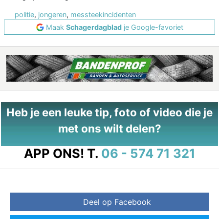
politie
,
jongeren
,
messteekincidenten
Maak
Schagerdagblad
je Google-favoriet
Heb je een leuke tip, foto of video die je
met ons wilt delen?
APP ONS!
T.
06 - 574 71 321
Deel op Facebook