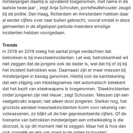
minderjarigen daarbij is opvallend toegenomen, met name in de
laatste twee jaar’ , zegt Anja Schouten, portefeuillehouder Jeugd
bij de politie. Den Haag, Rotterdam en Amsterdam hebben daar
al eerder cijfers over naar buiten gebracht, vooral omdat in deze
gemeenten in de afgelopen periode meerdere ernstige
incidenten hebben voorgedaan.
Trends
In 2018 en 2019 steeg het aantal jonge verdachten dat
betrokken is bij messteekincidenten. Let wel, betrokkenheid wil
niet zeggen dat de jongere ook de dader is, wel dat hij of zij bij
het incident betrokken was. Daarnaast zijn er meer messen bij
minderjarigen in beslag genomen. Hierbij ook de kanttekening
dat een stijging van inbeslagnames niet automatisch betekent
dat het bezit van steekwapens is toegenomen. ‘Steekincidenten
onder jongeren zijn niet nieuw’, zegt Schouten. ‘Messen zijn een
veelgebruikt wapen; niet alleen door jongeren. Sterker nog, het
grootste aandeel messteekincidenten komt voor rekening van
volwassenen, zo blijkt uit de hier gepresenteerde cijfers. Of de
toename van betrokken minderjarigen een ontwikkeling is die
doorzet, is op dit moment niet te zeggen. Maar het is hoe dan
ook zorgelijk en iets om goed in de gaten te houden.’