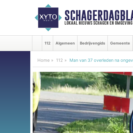
SCHAGERDAGBL
lokaal nieuws schagen en omgeving
112
Algemeen
Bedrijvengids
Gemeente
Home
112
Man van 37 overleden na ongev