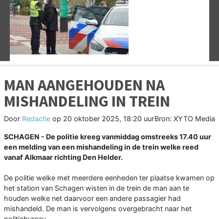
Vorige
V
MAN AANGEHOUDEN NA
MISHANDELING IN TREIN
Door
Redactie
op
20 oktober 2025, 18:20 uur
Bron: XYTO Media
SCHAGEN - De politie kreeg vanmiddag omstreeks 17.40 uur
een melding van een mishandeling in de trein welke reed
vanaf Alkmaar richting Den Helder.
De politie welke met meerdere eenheden ter plaatse kwamen op
het station van Schagen wisten in de trein de man aan te
houden welke net daarvoor een andere passagier had
mishandeld. De man is vervolgens overgebracht naar het
politiebureau.