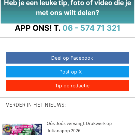
Heb je een leuke tip, foto of video die je
met ons wilt delen?
APP ONS!
T.
06 - 574 71 321
Deel op Facebook
Post op X
Tip de redactie
VERDER IN HET NIEUWS:
Oôs Joôs vervangt Drukwerk op
Julianapop 2026