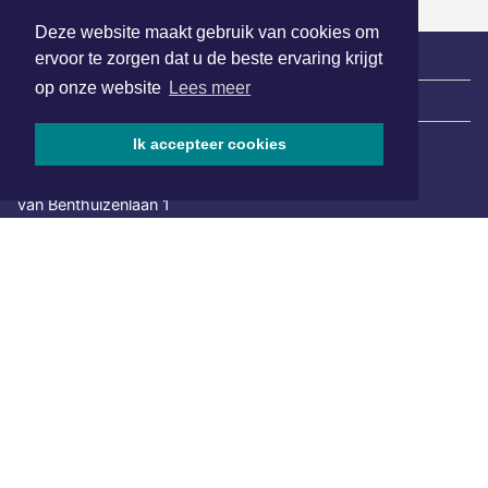
Deze website maakt gebruik van cookies om
ervoor te zorgen dat u de beste ervaring krijgt
op onze website
Lees meer
|
Nieuws | Sport | Evenementen
Ik accepteer cookies
Hoofdvestiging:
van Benthuizenlaan 1
1701 BZ Heerhugowaard
072 8200 600
redactie@xyto.nl
www.xyto.nl
SOCIAL MEDIA
NIEUWSBRIEF AANMELDEN
Schrijf je in voor onze nieuwsbrief en krijg wekelijks een