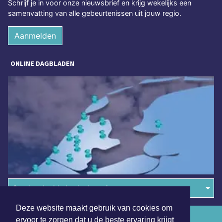
Schrijf je in voor onze nieuwsbrief en krijg wekelijks een
samenvatting van alle gebeurtenissen uit jouw regio.
Aanmelden
ONLINE DAGBLADEN
Overige dagbladen in de regio
Deze website maakt gebruik van cookies om
Algemene voorwaarden
ervoor te zorgen dat u de beste ervaring krijgt