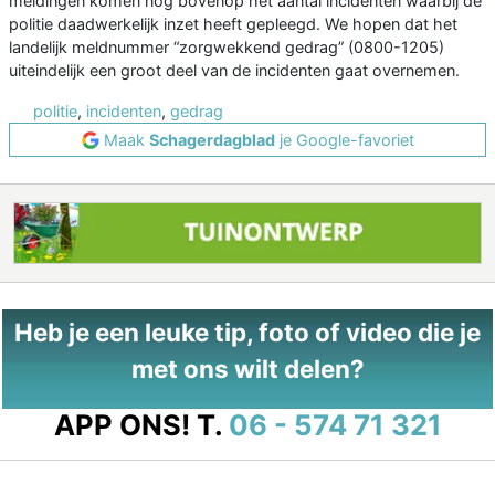
meldingen komen nog bovenop het aantal incidenten waarbij de
politie daadwerkelijk inzet heeft gepleegd. We hopen dat het
landelijk meldnummer “zorgwekkend gedrag” (0800-1205)
uiteindelijk een groot deel van de incidenten gaat overnemen.
politie
,
incidenten
,
gedrag
Maak
Schagerdagblad
je Google-favoriet
Heb je een leuke tip, foto of video die je
met ons wilt delen?
APP ONS!
T.
06 - 574 71 321