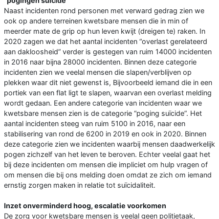
“pogingen suïcide”
Naast incidenten rond personen met verward gedrag zien we
ook op andere terreinen kwetsbare mensen die in min of
meerder mate de grip op hun leven kwijt (dreigen te) raken. In
2020 zagen we dat het aantal incidenten “overlast gerelateerd
aan dakloosheid” verder is gestegen van ruim 14000 incidenten
in 2016 naar bijna 28000 incidenten. Binnen deze categorie
incidenten zien we veelal mensen die slapen/verblijven op
plekken waar dit niet gewenst is, Bijvoorbeeld iemand die in een
portiek van een flat ligt te slapen, waarvan een overlast melding
wordt gedaan. Een andere categorie van incidenten waar we
kwetsbare mensen zien is de categorie “poging suïcide”. Het
aantal incidenten steeg van ruim 5100 in 2016, naar een
stabilisering van rond de 6200 in 2019 en ook in 2020. Binnen
deze categorie zien we incidenten waarbij mensen daadwerkelijk
pogen zichzelf van het leven te beroven. Echter veelal gaat het
bij deze incidenten om mensen die impliciet om hulp vragen of
om mensen die bij ons melding doen omdat ze zich om iemand
ernstig zorgen maken in relatie tot suïcidaliteit.
Inzet onverminderd hoog, escalatie voorkomen
De zorg voor kwetsbare mensen is veelal geen politietaak,