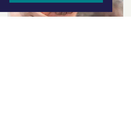
|
Nieuws | Sport | Evenementen
Hoofdvestiging:
van Benthuizenlaan 1
1701 BZ Heerhugowaard
072 8200 600
redactie@xyto.nl
www.xyto.nl