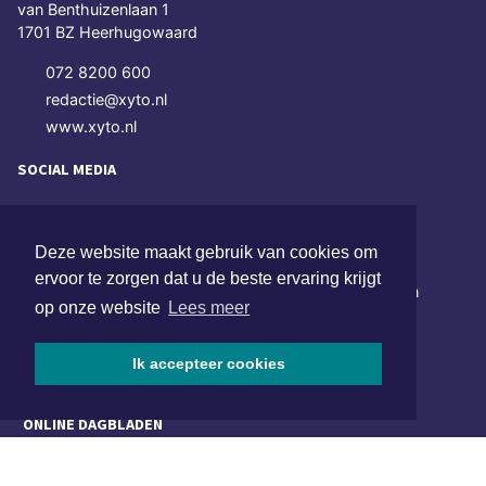
van Benthuizenlaan 1
1701 BZ Heerhugowaard
072 8200 600
redactie@xyto.nl
www.xyto.nl
SOCIAL MEDIA
NIEUWSBRIEF AANMELDEN
Deze website maakt gebruik van cookies om
ervoor te zorgen dat u de beste ervaring krijgt
Schrijf je in voor onze nieuwsbrief en krijg wekelijks een
op onze website
Lees meer
samenvatting van alle gebeurtenissen uit jouw regio.
Aanmelden
Ik accepteer cookies
ONLINE DAGBLADEN