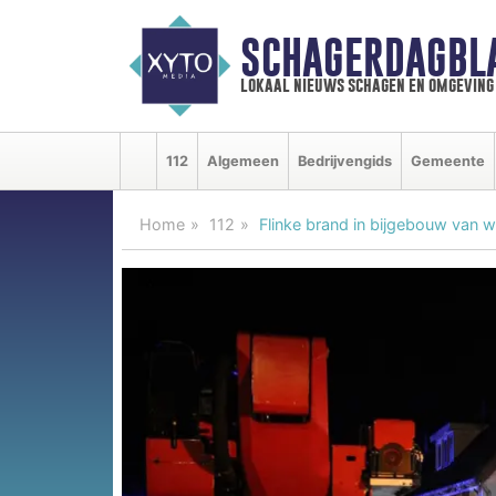
SCHAGERDAGBL
lokaal nieuws schagen en omgeving
112
Algemeen
Bedrijvengids
Gemeente
Home
112
Flinke brand in bijgebouw van 