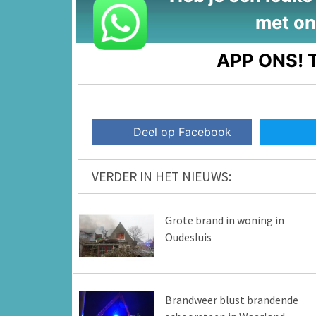
met on
APP ONS!
T
Deel op Facebook
VERDER IN HET NIEUWS:
Grote brand in woning in
Oudesluis
Brandweer blust brandende