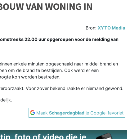
EBOUW VAN WONING IN
Bron:
XYTO Media
mstreeks 22.00 uur opgeroepen voor de melding van
binnen enkele minuten opgeschaald naar middel brand en
n om de brand te bestrijden. Ook werd er een
oogte kon worden bestreden.
 veroorzaakt. Voor zover bekend raakte er niemand gewond.
elijk.
Maak
Schagerdagblad
je Google-favoriet
ip, foto of video die je