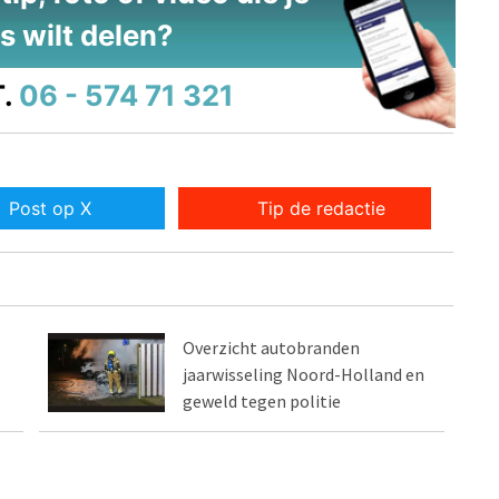
s wilt delen?
.
06 - 574 71 321
Post op X
Tip de redactie
Overzicht autobranden
jaarwisseling Noord-Holland en
geweld tegen politie