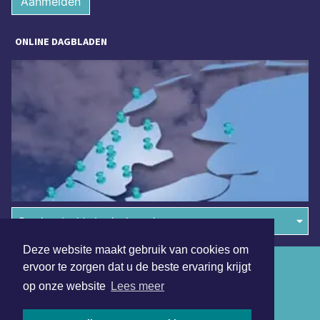
Aanmelden
ONLINE DAGBLADEN
Overige dagbladen in de regio
Deze website maakt gebruik van cookies om
Algemene voorwaarden
ervoor te zorgen dat u de beste ervaring krijgt
op onze website
Lees meer
Disclaimer
Privacy Statement