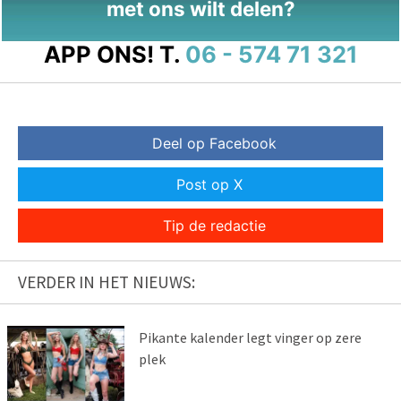
met ons wilt delen?
APP ONS!
T.
06 - 574 71 321
Deel op Facebook
Post op X
Tip de redactie
VERDER IN HET NIEUWS:
Pikante kalender legt vinger op zere
plek