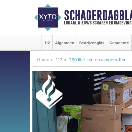
SCHAGERDAGBL
lokaal nieuws schagen en omgeving
112
Algemeen
Bedrijvengids
Gemeente
Home
112
250 liter aceton aangetroffen