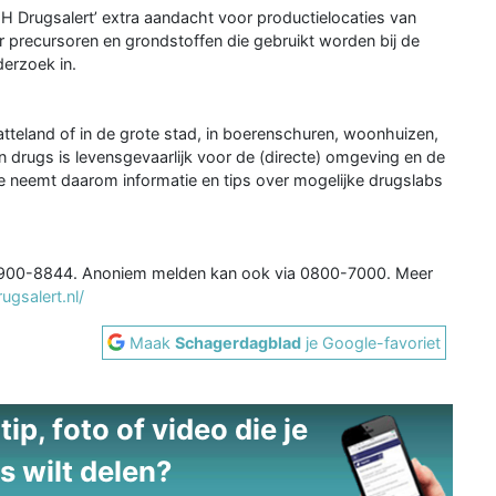
NH Drugsalert’ extra aandacht voor productielocaties van
r precursoren en grondstoffen die gebruikt worden bij de
derzoek in.
atteland of in de grote stad, in boerenschuren, woonhuizen,
 drugs is levensgevaarlijk voor de (directe) omgeving en de
e neemt daarom informatie en tips over mogelijke drugslabs
a 0900-8844. Anoniem melden kan ook via 0800-7000. Meer
ugsalert.nl/
Maak
Schagerdagblad
je Google-favoriet
ip, foto of video die je
s wilt delen?