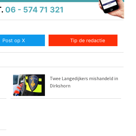
.
06 - 574 71 321
Post op X
Tip de redactie
Twee Langedijkers mishandeld in
Dirkshorn