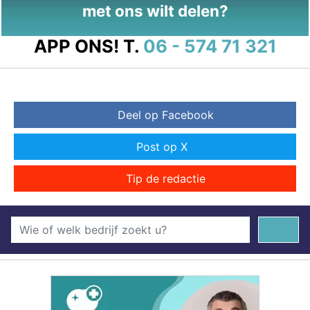
met ons wilt delen?
APP ONS!
T.
06 - 574 71 321
Deel op Facebook
Post op X
Tip de redactie