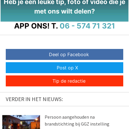
Heb je een leuke tip, foto of video die je
met ons wilt delen?
APP ONS!
T.
06 - 574 71 321
Deel op Facebook
Post op X
Tip de redactie
VERDER IN HET NIEUWS:
Persoon aangehouden na
brandstichting bij GGZ instelling