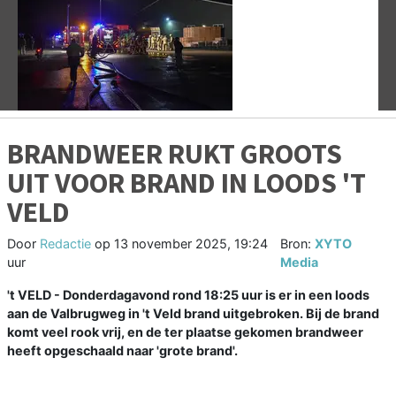
Vorige
V
BRANDWEER RUKT GROOTS
UIT VOOR BRAND IN LOODS 'T
VELD
Door
Redactie
op
13 november 2025, 19:24
Bron:
XYTO
uur
Media
't VELD - Donderdagavond rond 18:25 uur is er in een loods
aan de Valbrugweg in 't Veld brand uitgebroken. Bij de brand
komt veel rook vrij, en de ter plaatse gekomen brandweer
heeft opgeschaald naar 'grote brand'.