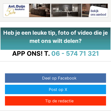
Heb je een leuke tip, foto of video die je
met ons wilt delen?
APP ONS!
T.
06 - 574 71 321
Deel op Facebook
Post op X
Tip de redactie