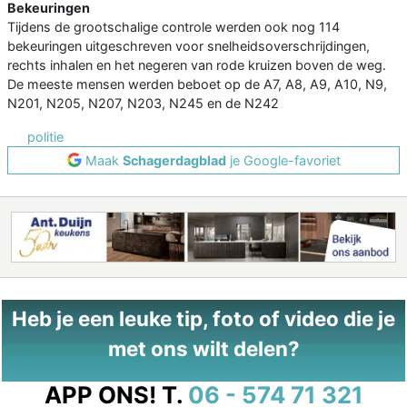
Bekeuringen
Tijdens de grootschalige controle werden ook nog 114
bekeuringen uitgeschreven voor snelheidsoverschrijdingen,
rechts inhalen en het negeren van rode kruizen boven de weg.
De meeste mensen werden beboet op de A7, A8, A9, A10, N9,
N201, N205, N207, N203, N245 en de N242
politie
Maak
Schagerdagblad
je Google-favoriet
Heb je een leuke tip, foto of video die je
met ons wilt delen?
APP ONS!
T.
06 - 574 71 321