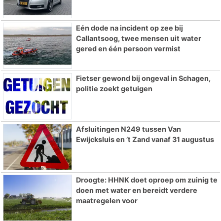
Eén dode na incident op zee bij
Callantsoog, twee mensen uit water
gered en één persoon vermist
Fietser gewond bij ongeval in Schagen,
politie zoekt getuigen
Afsluitingen N249 tussen Van
Ewijcksluis en ’t Zand vanaf 31 augustus
Droogte: HHNK doet oproep om zuinig te
doen met water en bereidt verdere
maatregelen voor