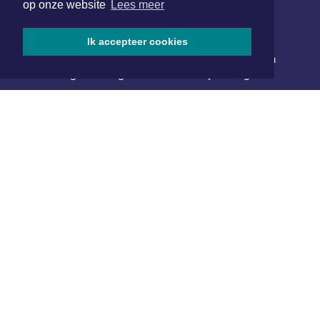
op onze website
Lees meer
NIEUWSBRIEF AANMELDEN
Ik accepteer cookies
Schrijf je in voor onze nieuwsbrief en krijg wekelijks een
samenvatting van alle gebeurtenissen uit jouw regio.
Aanmelden
ONLINE DAGBLADEN