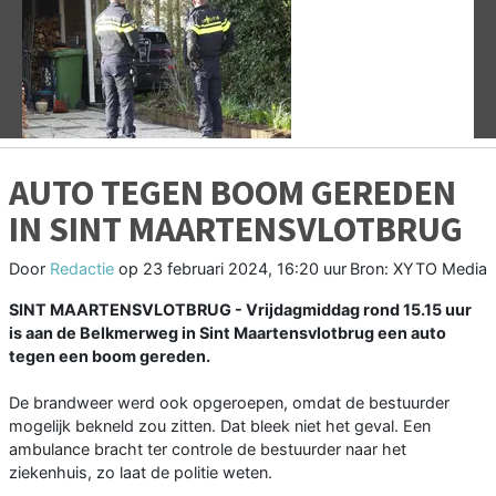
Vorige
V
AUTO TEGEN BOOM GEREDEN
IN SINT MAARTENSVLOTBRUG
Door
Redactie
op
23 februari 2024, 16:20 uur
Bron: XYTO Media
SINT MAARTENSVLOTBRUG - Vrijdagmiddag rond 15.15 uur
is aan de Belkmerweg in Sint Maartensvlotbrug een auto
tegen een boom gereden.
De brandweer werd ook opgeroepen, omdat de bestuurder
mogelijk bekneld zou zitten. Dat bleek niet het geval. Een
ambulance bracht ter controle de bestuurder naar het
ziekenhuis, zo laat de politie weten.