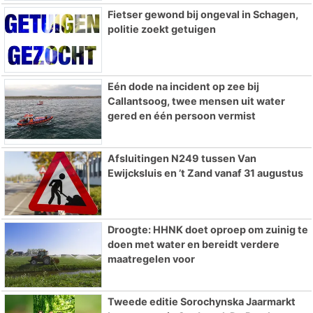
Fietser gewond bij ongeval in Schagen,
politie zoekt getuigen
Eén dode na incident op zee bij
Callantsoog, twee mensen uit water
gered en één persoon vermist
Afsluitingen N249 tussen Van
Ewijcksluis en ’t Zand vanaf 31 augustus
Droogte: HHNK doet oproep om zuinig te
doen met water en bereidt verdere
maatregelen voor
Tweede editie Sorochynska Jaarmarkt