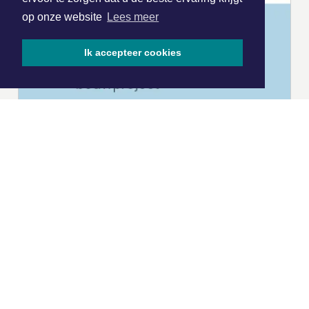
op onze website
Lees meer
Ik accepteer cookies
|
Nieuws | Sport | Evenementen
Hoofdvestiging:
van Benthuizenlaan 1
1701 BZ Heerhugowaard
072 8200 600