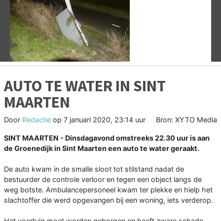
Vorige
V
AUTO TE WATER IN SINT
MAARTEN
Door
Redactie
op
7 januari 2020, 23:14 uur
Bron: XYTO Media
SINT MAARTEN - Dinsdagavond omstreeks 22.30 uur is aan
de Groenedijk in Sint Maarten een auto te water geraakt.
De auto kwam in de smalle sloot tot stilstand nadat de
bestuurder de controle verloor en tegen een object langs de
weg botste. Ambulancepersoneel kwam ter plekke en hielp het
slachtoffer die werd opgevangen bij een woning, iets verderop.
Het voertuig moet worden geborgen en heeft zware schade