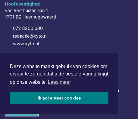
Hoofdvestiging:
van Benthuizenlaan 1
1701 BZ Heerhugowaard
072 8200 600
redactie@xyto.nl
www.xyto.nl
SOCIAL MEDIA
Deze website maakt gebruik van cookies om
ervoor te zorgen dat u de beste ervaring krijgt
NIEUWSBRIEF AANMELDEN
op onze website
Lees meer
Schrijf je in voor onze nieuwsbrief en krijg wekelijks een
samenvatting van alle gebeurtenissen uit jouw regio.
Ik accepteer cookies
Aanmelden
ONLINE DAGBLADEN