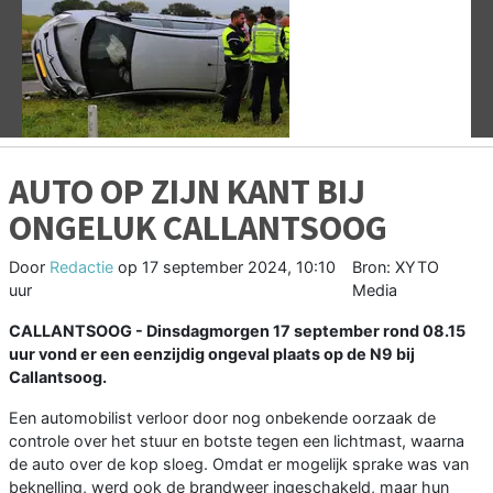
Vorige
V
AUTO OP ZIJN KANT BIJ
ONGELUK CALLANTSOOG
Door
Redactie
op
17 september 2024, 10:10
Bron: XYTO
uur
Media
CALLANTSOOG - Dinsdagmorgen 17 september rond 08.15
uur vond er een eenzijdig ongeval plaats op de N9 bij
Callantsoog.
Een automobilist verloor door nog onbekende oorzaak de
controle over het stuur en botste tegen een lichtmast, waarna
de auto over de kop sloeg. Omdat er mogelijk sprake was van
beknelling, werd ook de brandweer ingeschakeld, maar hun