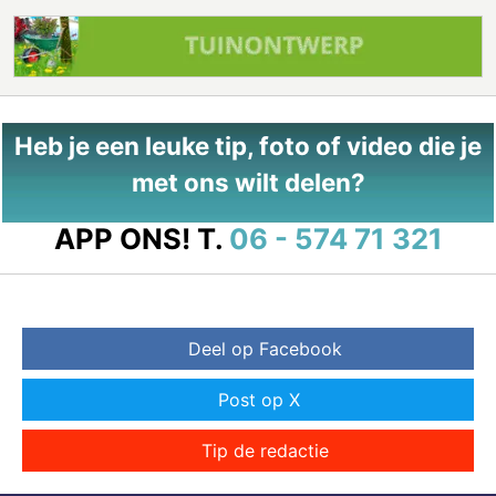
Heb je een leuke tip, foto of video die je
met ons wilt delen?
APP ONS!
T.
06 - 574 71 321
Deel op Facebook
Post op X
Tip de redactie