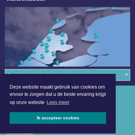
Overige dagbladen in de regio
Deze website maakt gebruik van cookies om
Algemene voorwaarden
ervoor te zorgen dat u de beste ervaring krijgt
op onze website
Lees meer
Disclaimer
Privacy Statement
Ik accepteer cookies
Copyright (c) 2026 | Schagerdagblad.nl - Alle rechten
voorbehouden